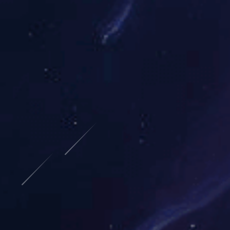
德国氨氮电极NH500/TC
德国WTW OxiTop&reg; IS 6/IS 12实验室BOD分析仪/B
德国wtw Turb355便携式浊度仪
联系人：方经理
联系电话：021-62200332
移动电话：189-3021-3620
地址：上海市闵行区虹中路395号3-A