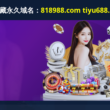
口
021-62200332
18930213620