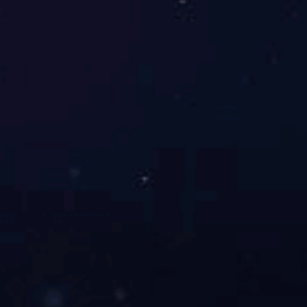
所有
1-62200332
地址：上海市闵行区虹中路395号3-A
邮政编号：2
海植茂新热卖产品上线：
//yizshow.com/v-U710G75586
欢迎关