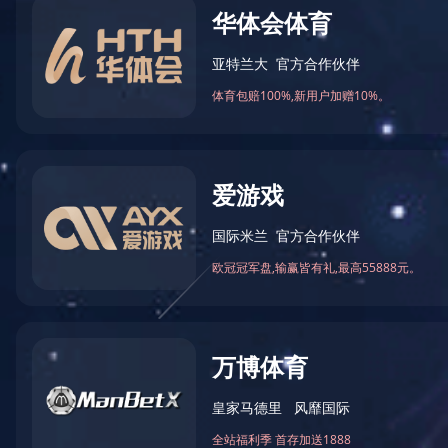
hach试剂
哈希在线水质仪器
奥立龙仪器
奥立龙在线
奥立龙配件、耗材
美国Nalgene 耗材
美国优特
德国肖特
美国凯迈
意大利哈纳
美国戴安
德国WTW
梅特勒 托利多
赛多利斯
德国IKA
美国奥豪斯
德国艾本德
开云体育「中国」官网登录·入口
技术文章
资料下载
成功案例
荣