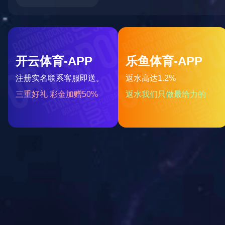
产品搜索：
关键字：
哈希消解池，sc200水质分析
产品列表
>>>
>>>
开云体育「中国」官网登录·入口
产品目录
德国WTW