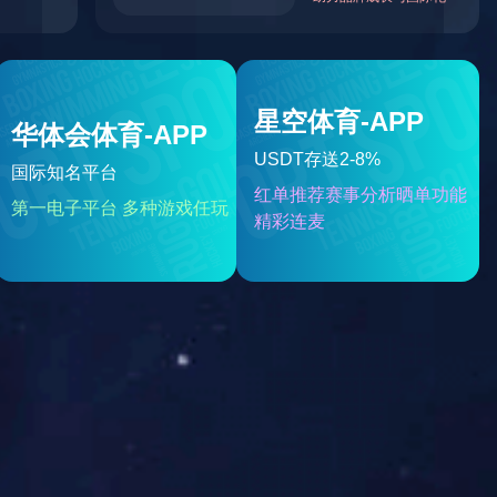
h，哈希配件，hach试剂，哈希hach电极，hach