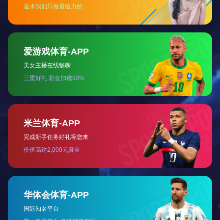
英国WHATMAN 沃特曼滤纸
罗威邦
默克
默克试纸
|
哈希水质仪器
比色计、分光光度计及消解反应器
|
哈希配件
hach试剂
哈希在线水质仪器
奥立龙仪器
奥立龙在线
奥立龙配件、耗材
美国Nalgene 耗材