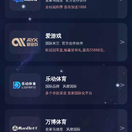
产品搜索：
关键字：
希浊度仪，dr900，美国哈希hach，哈希配件，hach试
产品列表
>>>
>>>
开云体育「中国」官网登录·入口
产品目录
德国IKA
【IKA】Lab dancer/小舞灵微型离心机/试管振荡器
联系人：方经理