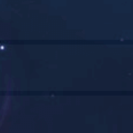
誉证书
开云体育「中国」官网登录·入口