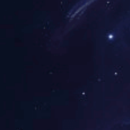
大类：**剂指标
参数：游离余氯
量程：0.02-2.00
分析方法：
DPD法
测试次数：100次
美国哈希/HACH 余氯试剂 货号21055-69 2
订货号：21056-69（总氯），21055-69（余氯）
美国哈希/HACH 余氯试剂 货号21055-69 2
产品留言
标题