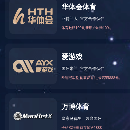
hach试剂
哈希在线水质仪器
奥立龙仪器
奥立龙在线
奥立龙配件、耗材
美国Nalgene 耗材
美国优特
德国肖特
美国凯迈
意大利哈纳
美国戴安
德国WTW
梅特勒 托利多
赛多利斯
德国IKA
美国奥豪斯
德国艾本德
开云体育「中国」官网登录·入口
技术文章
资料下载
成功案例
荣