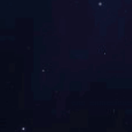
罗威邦
默克
默克试纸
|
哈希水质仪器
比色计、分光光度计及消解反应器
|
哈希配件
hach试剂
哈希在线水质仪器
奥立龙仪器
奥立龙在线
奥立龙配件、耗材
美国Nalgene 耗材
美国优特