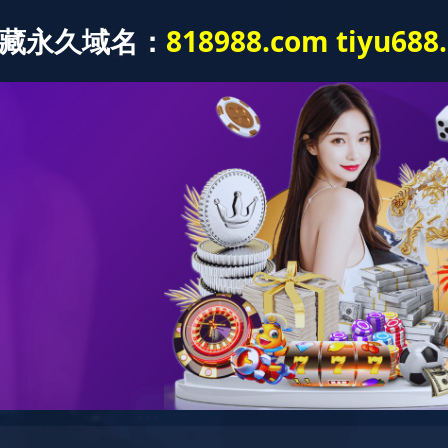
口
021-62200332
18930213620